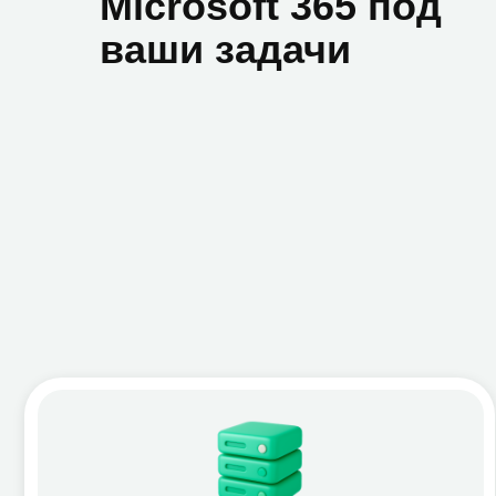
ИТ-инфраструктура
Би
Обновление и мониторинг рабочих мест
Инвентаризация, миграция, аудит
Интеграция с локальной AD