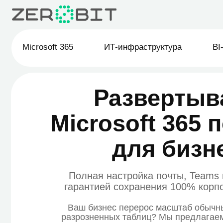
Microsoft 365
ИТ-инфраструктура
BI-анали
Развертыван
Microsoft 365 по
для бизнес
Полная настройка почты, Teams и без
гарантией сохранения 100% корпорати
Ваш бизнес перерос масштаб обычных мес
разрозненных таблиц? Мы предлагаем про
внедрение экосистемы Microsoft 365 для компа
Мы создаём единое цифровое пространство
документы и командная работа связаны в 