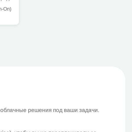
ешения под ваши задачи.
 вы не переплачивали за
ает работать без пауз.
).