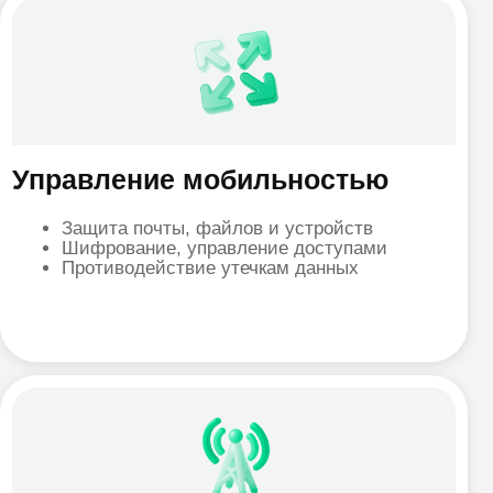
икации
 как замена устаревшей телефонии и
а без корпоративного VPN
зможности Teams Premium
дение итогов, Copilot)