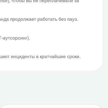
нты в кратчайшие сроки.
ение мобильностью
а почты, файлов и устройств
вание, управление доступами
водействие утечкам данных