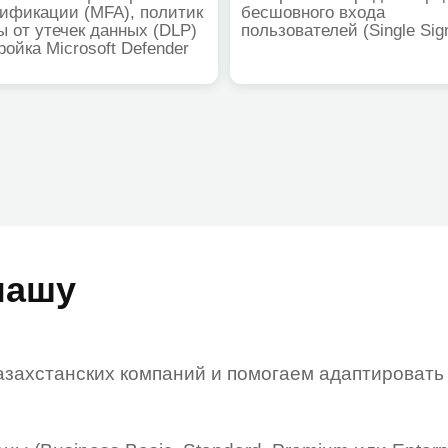
шу
анских компаний и помогаем адаптировать облачные р
iness Basic, Standard, Premium или Enterprise), чтобы
режиме или в нерабочее время. Ваша команда продолж
ал и берем систему на сопровождение (ИТ-аутсорсинг