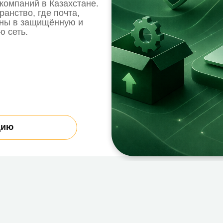
.
внедрения «под ключ»?
заметным для ваших сотрудников,
Мы реализуем: