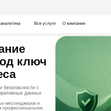
sales@ze
тика
Все услуги
О компании
ие
д ключ
а
опасности с
вных данных
сенджеров и
фессиональное
ний в Казахстане.
, где почта,
защищённую и