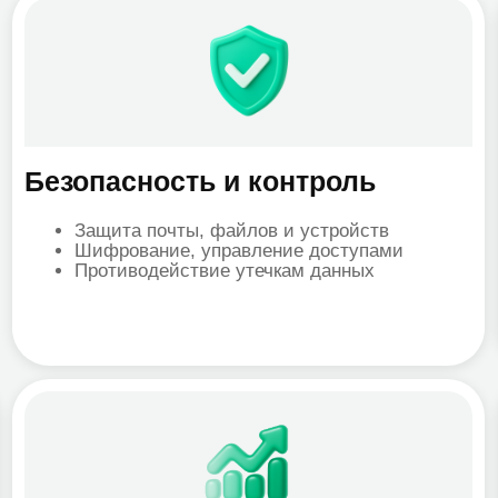
знес-аналитика
Коммун
Автоматизация Excel отчётности
Teams
Построение дашбордов за 5 минут
Zoom
Интеграция с CRM и внутренними
Работ
системами
ИИ во
(подве