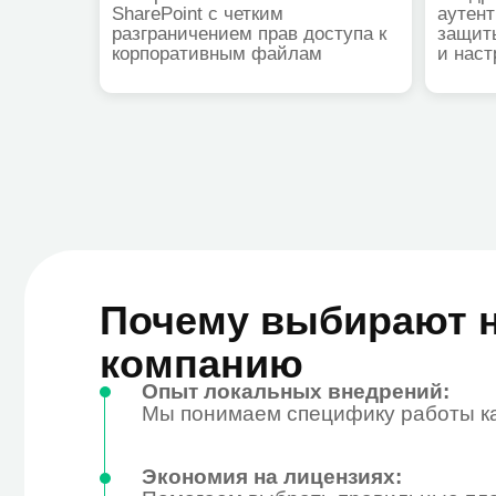
Почему выбирают на
компанию
Опыт локальных внедрений:
Мы понимаем специфику работы казахст
Экономия на лицензиях:
Помогаем выбрать правильные планы (Bus
неиспользуемый функционал.
Непрерывность бизнеса:
Миграция данных проводится в фоновом 
Комплексная поддержка:
После развертывания мы обучаем персон
Экспертная техподдержка 24/7: