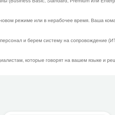
ам, которые говорят на вашем языке и решают инциде
зопасность и контроль
Управл
Защита почты, файлов и устройств
Защит
Шифрование, управление доступами
Шифро
Противодействие утечкам данных
Проти