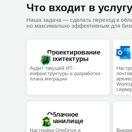
Проектирование
Нас
архитектуры
кор
поч
Аудит текущей ИТ-
Настройка до
инфраструктуры и разработка
почтовых ящ
плана миграции
архивов из с
Workspace, M
серверы)
Облачное
Без
хранилище
ком
Настройка OneDrive и
Внедрение м
SharePoint с четким
аутентификац
разграничением прав доступа к
защиты от ут
корпоративным файлам
и настройка M