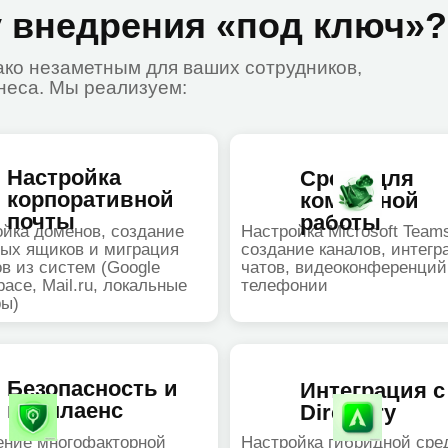
тройка
Среда для
поративной
командной
ты
работы
менов, создание
Настройка Microsoft Teams —
иков и миграция
создание каналов, интеграция
истем (Google
чатов, видеоконференций и
ail.ru, локальные
телефонии
опасность и
Интеграция с Active
плаенс
Directory
ногофакторной
Настройка гибридной среды для
ии (MFA), политик
бесшовного входа
ечек данных (DLP)
пользователей (Single Sign-On)
icrosoft Defender