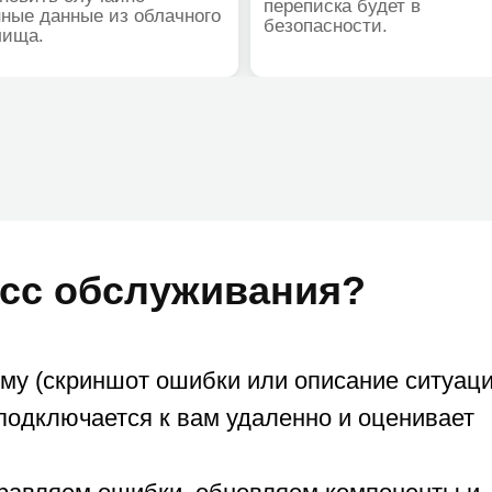
 обслуживания?
криншот ошибки или описание ситуации).
ючается к вам удаленно и оценивает
ем ошибки, обновляем компоненты и
аем рекомендации, как избежать подобных