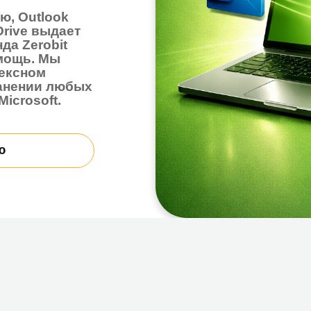
robit
. Мы
ом
ии любых
oft.
 мы боремся ежедневно?
тивность напрямую зависят от стабильной работы обл
ейший инструмент, но даже он не застрахован от сбоев
ая блокировка доступа или сложности с продлением п