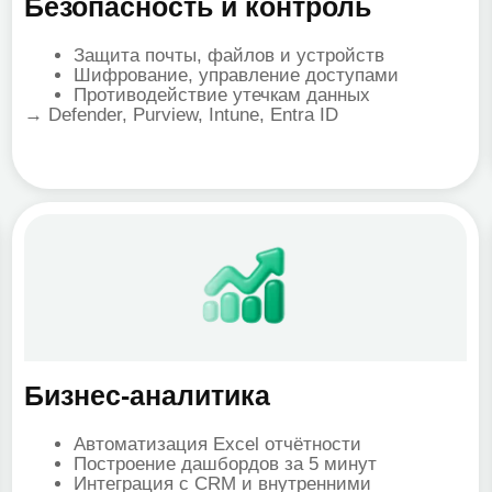
знес-аналитика
Коммун
Автоматизация Excel отчётности
Teams
Построение дашбордов за 5 минут
Zoom
Интеграция с CRM и внутренними
Работ
системами
ИИ во
ower BI, Power Automate
(подве
→ Microsoft