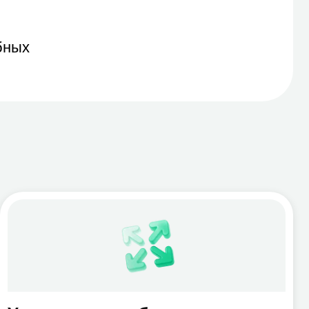
ение мобильностью
а почты, файлов и устройств
вание, управление доступами
водействие утечкам данных
Purview, Intune, Entra ID