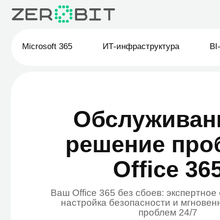
Microsoft 365
ИТ-инфраструктура
BI-анали
Обслуживание
решение пробл
Office 365
Ваш Office 365 без сбоев: экспертное обсл
настройка безопасности и мгновенное р
проблем 24/7
Если ваш Word требует лицензию, Ou
перестал принимать почту, а OneDrive