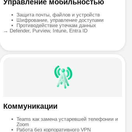
икации
 как замена устаревшей телефонии и
а без корпоративного VPN
зможности Teams Premium
дение итогов, Copilot)
 Teams