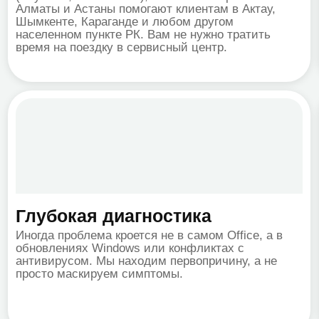
сто маскируем симптомы.
документов,
оплату в тен
ваемые вопросы