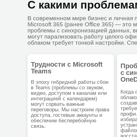
могут парализовать работу целого офиса. Пр
облаком требует тонкой настройки. Специали
Трудности с Microsoft
Проблем
Teams
с синхро
OneDrive
В эпоху гибридной работы сбои
в Teams (проблемы со звуком,
Когда файлы 
видео, доступом к каналам или
облако или д
интеграцией с календарем)
создавая хао
могут сорвать важные
требуется в
переговоры. Мы настроим права
профи. Мы н
доступа, гостевые аккаунты и
избирательн
обеспечим бесперебойную
устраним ко
связь.
файлов и по
восстановить
удаленные да
хранилища.