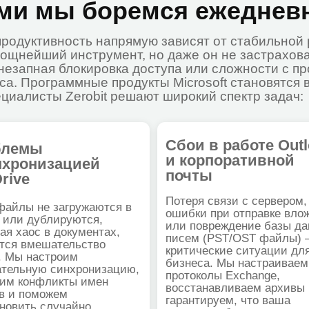
ограммные продукты Microsoft становятся всё сложнее,
сты Zerobit решают широкий спектр задач:
Сбои в работе Outlook
ы
О
и корпоративной
низацией
«
почты
п
Потеря связи с сервером,
не загружаются в
Пр
ошибки при отправке вложений
ублируются,
не
или повреждение базы данных
с в документах,
ко
писем (PST/OST файлы) —
мешательство
ре
критические ситуации для
астроим
с 
бизнеса. Мы настраиваем
ую синхронизацию,
пр
протоколы Exchange,
нфликты имен
си
восстанавливаем архивы и
можем
ус
гарантируем, что ваша
 случайно
ли
переписка будет в
нные из облачного
ра
безопасности.
ли