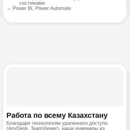
бота по всему Казахстану
Сохран
годаря технологиям удаленного доступа
Наш главны
yDesk, TeamViewer), наши инженеры из
документов
аты и Астаны помогают клиентам в Актау,
записями п
кенте, Караганде и любом другом
резервным 
еленном пункте РК. Вам не нужно тратить
мя на поездку в сервисный центр.
убокая диагностика
Официа
бизнес
гда проблема кроется не в самом Office, а в
овлениях Windows или конфликтах с
Работаем с
ивирусом. Мы находим первопричину, а не
Мы предост