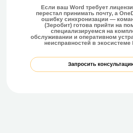
ошибку синхронизации — команда Ze
(Зеробит) готова прийти на помощь
специализируемся на комплексн
обслуживании и оперативном устранен
неисправностей в экосистеме Micros
Запросить консультацию
С какими проблемами
В современном мире бизнес и личная продук
Microsoft 365 (ранее Office 365) — это мощн
проблемы с синхронизацией данных, внезапн