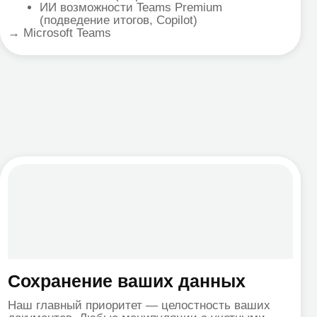
ение ваших данных
й приоритет — целостность ваших
. Любые манипуляции с учетными
роводятся с предварительным
копированием.
льный подход для
а
 юридическими лицами в Казахстане.
авляем полный пакет закрывающих