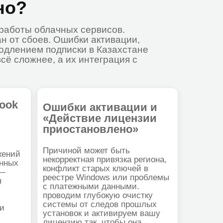
 а их интеграция с
шибки активации и
Действие лицензии
риостановлено»
ичиной может быть
корректная привязка региона,
нфликт старых ключей в
естре Windows или проблемы
платежными данными.
оводим глубокую очистку
стемы от следов прошлых
тановок и активируем вашу
цензию так, чтобы она
ботала стабильно и без
шних уведомлений.