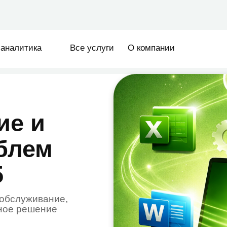
sales@ze
тика
Все услуги
О компании
 и
ем
уживание,
ешение
tlook
 выдает