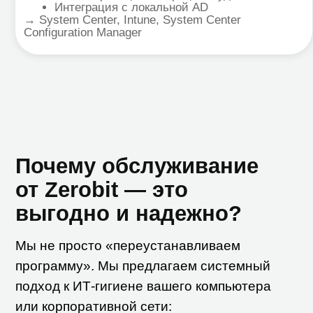
Мы не просто «переустанавливаем
программу». Мы предлагаем системный
Ра
подход к ИТ-гигиене вашего компьютера
Бла
или корпоративной сети:
(An
Алм
Шым
нас
вре
Гл
Ино
обн
ант