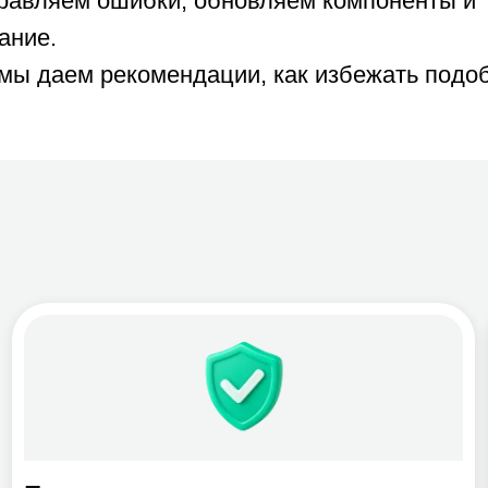
зопасность и контроль
Управл
Защита почты, файлов и устройств
Защит
Шифрование, управление доступами
Шифро
Противодействие утечкам данных
Проти
fender, Purview, Intune, Entra ID
→ Defender, 