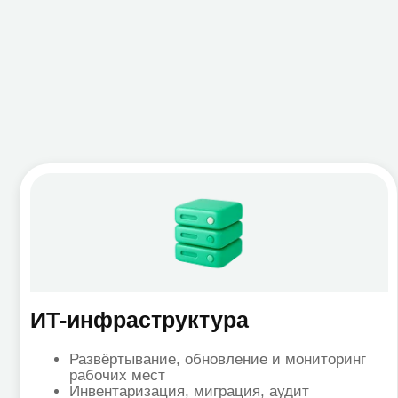
ИТ-инфраструктура
Би
Развёртывание, обновление и мониторинг
рабочих мест
Инвентаризация, миграция, аудит
Интеграция с локальной AD
→ System Center, Intune, System Center
→ P
Configuration Manager
Почему обслуживание
от Zerobit — это
выгодно и надежно?