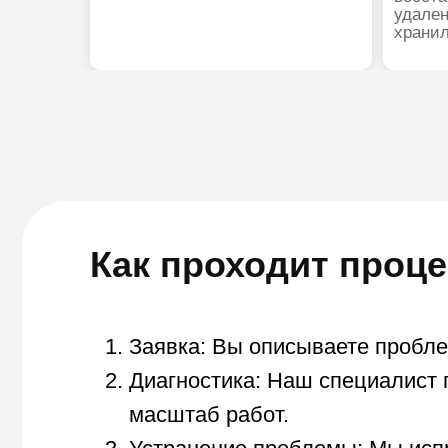
Как проходит процесс
Заявка: Вы описываете проблему (с
Диагностика: Наш специалист подкл
масштаб работ.
Устранение проблемы: Мы исправля
проводим финальное тестирование.
Консультация: По завершении мы д
сбоев в будущем.