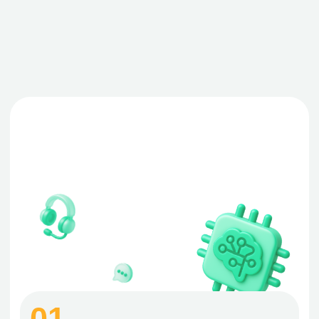
01.
Собрания
Teams записывает встречи и
формирует краткое резюме,
заметки и список задач по итогам
обсуждения
02.
Звонки
Звоните клиентам и коллегам в
Teams с функциями переадресации,