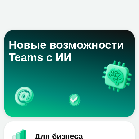
Power BI
Yandex DataLens
Все услуги
Блог
Контакты
Zerobit
Russia
Заказать звонок
Почта
sales@zerobit.kz
Телефон
+7 707 489-28-18
Адрес