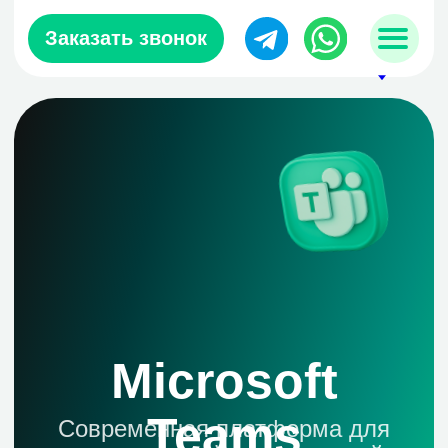
Заказать звонок
sales@zerobit.kz
+7 707 489-28-18
Microsoft
Teams
Современная платформа для
коммуникаций и совместной
работы с возможностями
искусственного интеллекта
Оставить заявку на подключение