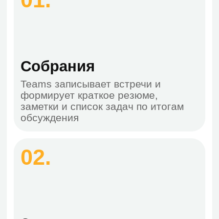
групповых вызовов и голосовой
почты
03.
Совместная работа
Организуйте работу в каналах
Teams, назначайте задачи и
отслеживайте их выполнение. ИИ
поможет фиксировать идеи и
поручения
04.
Чат
Общайтесь в Teams, а ИИ поможет