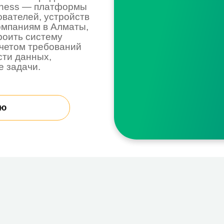
 систему
 требований
нных,
чи.
oft 365 Defender?
теллектуальная платформа безопасности Microsoft,