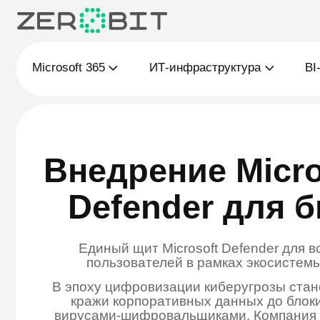
Microsoft 365
ИТ-инфраструктура
BI-анали
Внедрение Microso
Defender для биз
Единый щит Microsoft Defender для всех ус
пользователей в рамках экосистемы Micro
В эпоху цифровизации киберугрозы становятся
кражи корпоративных данных до блокировк
вирусами-шифровальщиками. Компания ZeroBi
внедрение Microsoft 365 Defender for Busines
безопасности Microsoft для защиты пользовател
и корпоративных данных. Мы помогаем компан