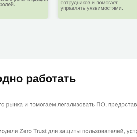
о работать
нка и помогаем легализовать ПО, предоставляя все н
и Zero Trust для защиты пользователей, устройств и к
ительные возможности безопасности во многих подписка
и настроить правильно, чтобы вы не тратились на сто
r мы проводим обучение пользователей и берем систем
 себя мониторинг угроз 24/7, обеспечивая непрерывно