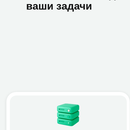
ИТ-инфраструктура
Би
Развёртывание, мониторинг и управление
устройствами пользователей Microsoft 365
Инвентаризация, миграция, аудит
Интеграция с локальной AD
→ System Center, Intune, System Center
→ P
Configuration Manager