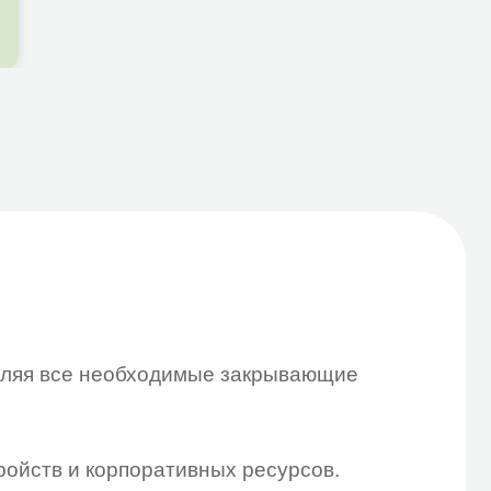
еобходимые закрывающие
орпоративных ресурсов.
х Microsoft 365 Business
ронние антивирусы.
у на сопровождение.
сть бизнеса и высокий