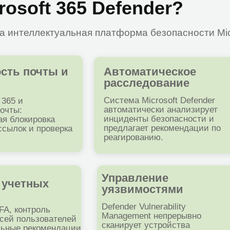
почты и
Автоматическое
расследование
Система Microsoft Defender
автоматически анализирует
инциденты безопасности и
кировка
предлагает рекомендации по
и проверка
реагированию.
Управление
тных
уязвимостями
Defender Vulnerability
троль
Management непрерывно
льзователей
сканирует устройства
рекомендации
сотрудников и помогает
управлять уязвимостями.