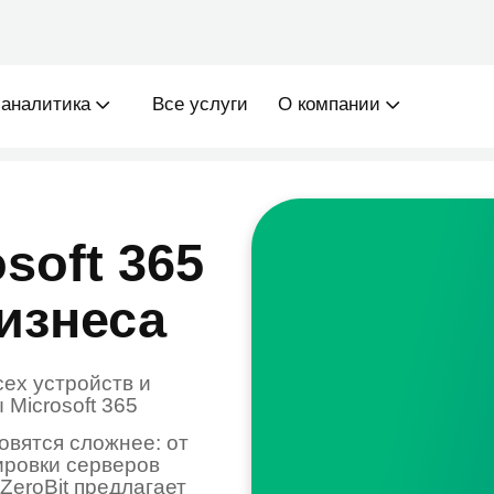
sales@ze
тика
Все услуги
О компании
ft 365
неса
тройств и
soft 365
 сложнее: от
и серверов
t предлагает
s — платформы
ей, устройств
иям в Алматы,