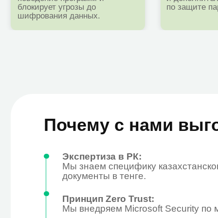
Почему с нами выгодн
Экспертиза в РК:
Мы знаем специфику казахстанского ры
документы в тенге.
Принцип Zero Trust:
Мы внедряем Microsoft Security по модел
Оптимизация лицензий:
Microsoft Defender уже включает дополн
Premium. Мы поможем активировать его 
Комплексная поддержка:
После развертывания Microsoft Defende
ИТ-аутсорсинг и мониторинг:
Мы не просто «ставим софт», а берем на