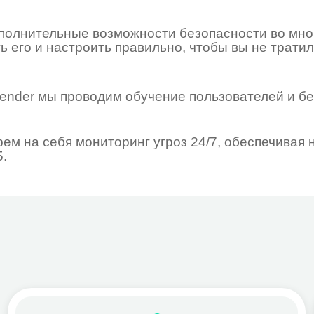
зопасность и контроль
Управл
Защита почты, файлов и устройств
Micros
Шифрование, управление доступами
файло
Противодействие утечкам данных
орган
fender, Purview, Intune, Entra ID
Шифро
Проти