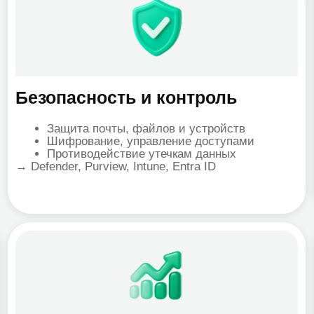
→ Defender, 
знес-аналитика
Коммун
Автоматизация Excel отчётности
Micros
Построение дашбордов за 5 минут
телеф
Интеграция с CRM и внутренними
комму
системами
Работ
ower BI, Power Automate
ИИ во
(подве
→ Microsoft