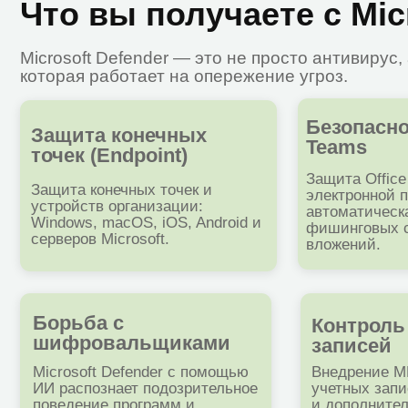
Безопасность 
Защита конечных
Teams
точек (Endpoint)
Защита Office 365 и
Защита конечных точек и
электронной почты:
устройств организации:
автоматическая бло
Windows, macOS, iOS, Android и
фишинговых ссылок 
серверов Microsoft.
вложений.
Борьба с
Контроль уче
шифровальщиками
записей
Microsoft Defender с помощью
Внедрение MFA, кон
ИИ распознает подозрительное
учетных записей по
поведение программ и
и дополнительные 
блокирует угрозы до
по защите паролей.
шифрования данных.