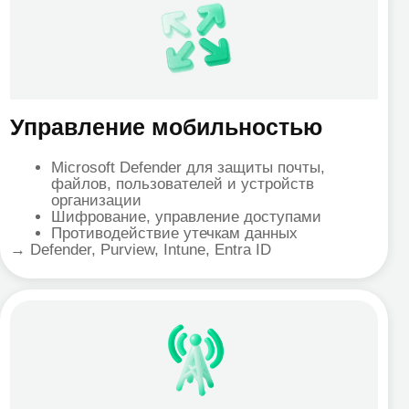
Purview, Intune, Entra ID
икации
oft Teams как замена устаревшей
онии, Zoom и других платформ
никации
а без корпоративного VPN
зможности Teams Premium
дение итогов, Copilot)
 Teams