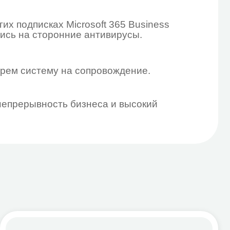
ение мобильностью
oft Defender для защиты почты,
в, пользователей и устройств
изации
вание, управление доступами
водействие утечкам данных