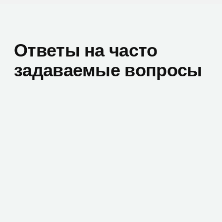
Не знаете, какой
тариф M365
подойдёт?
Оставьте заявку — мы разберём
ваши задачи, посчитаем бюджет и
предложим оптимальный план.
+7
Даю согласие на обработку
персональных данных
Запросить консультацию