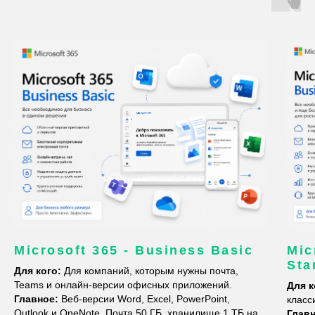
Microsoft 365 - Business Basic
Mic
Sta
Для кого:
Для компаний, которым нужны почта,
Teams и онлайн-версии офисных приложений.
Для к
Главное:
Веб-версии Word, Excel, PowerPoint,
класс
Outlook и OneNote. Почта 50 ГБ, хранилище 1 ТБ на
Глав