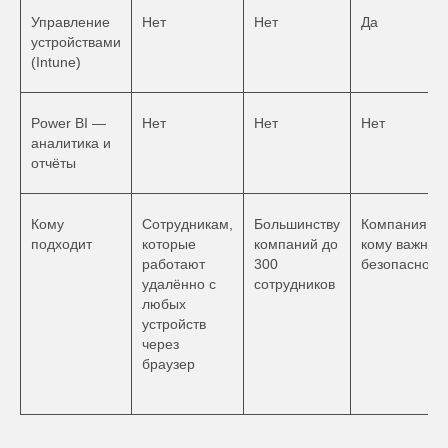
Управление
Нет
Нет
Да
устройствами
(Intune)
Power BI —
Нет
Нет
Нет
аналитика и
отчёты
Кому
Сотрудникам,
Большинству
Компаниям,
подходит
которые
компаний до
кому важна
работают
300
безопасност
удалённо с
сотрудников
любых
Ответы на часто
устройств
через
задаваемые вопросы
браузер