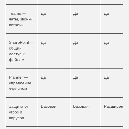
Teams —
Да
Да
Да
чаты, звонки,
встречи
SharePoint —
Да
Да
Да
общий
доступ к
файлам
Planner —
Да
Да
Да
управление
задачами
Защита от
Базовая
Базовая
Расширенна
угроз и
вирусов