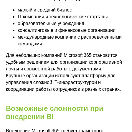
малый и средний бизнес
IT-компании и технологические стартапы
образовательные учреждения
консалтинговые и финансовые организации
международные компании с распределенными
Microsoft 365
командами
IT-обслуживание бизнеса
Бизнес
Для небольших компаний Microsoft 365 становится
аналитика
удобным решением для организации корпоративной
Power BI
почты и совместной работы с документами.
Yandex DataLens
Крупные организации используют платформу для
Все услуги
управления сложной IT-инфраструктурой и
Блог
координации работы сотрудников в разных странах.
Контакты
Zerobit
Russia
Возможные сложности при
внедрении BI
Внедрение Microsoft 365 требует грамотного