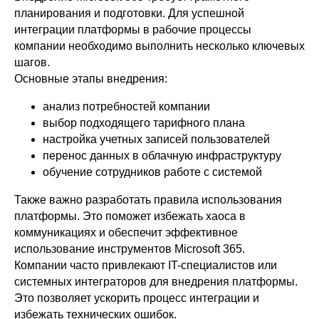
Заказать звонок
планирования и подготовки. Для успешной
интеграции платформы в рабочие процессы
компании необходимо выполнить несколько ключевых
Почта
sales@zerobit.kz
шагов.
Основные этапы внедрения:
Телефон
+7 707 489-28-18
анализ потребностей компании
выбор подходящего тарифного плана
настройка учетных записей пользователей
Адрес
перенос данных в облачную инфраструктуру
Товарищество с ограниченной
ответственностью "Zerobit (Зеробит)"
обучение сотрудников работе с системой
050023 Казахстан, Алматы,
улица Алмалы Бак, д. 15
Также важно разработать правила использования
Реквизиты компании
платформы. Это поможет избежать хаоса в
Политика обработки персональных
коммуникациях и обеспечит эффективное
данных
использование инструментов Microsoft 365.
© 2026 ТОО «Зеробит»
Компании часто привлекают IT-специалистов или
системных интеграторов для внедрения платформы.
Это позволяет ускорить процесс интеграции и
избежать технических ошибок.