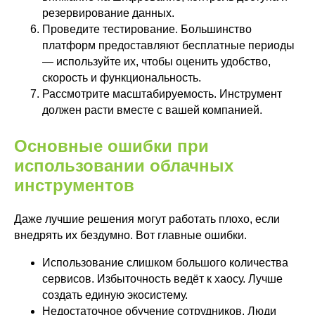
Power BI
резервирование данных.
Yandex DataLens
Проведите тестирование. Большинство
Все услуги
платформ предоставляют бесплатные периоды
— используйте их, чтобы оценить удобство,
Блог
скорость и функциональность.
Контакты
Рассмотрите масштабируемость. Инструмент
Zerobit
Russia
должен расти вместе с вашей компанией.
Основные ошибки при
использовании облачных
Заказать звонок
инструментов
Почта
Даже лучшие решения могут работать плохо, если
sales@zerobit.kz
внедрять их бездумно. Вот главные ошибки.
Телефон
Использование слишком большого количества
+7 707 489-28-18
сервисов. Избыточность ведёт к хаосу. Лучше
создать единую экосистему.
Адрес
Недостаточное обучение сотрудников. Люди