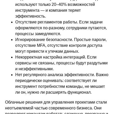
Товарищество с ограниченной
используют только 20–40% возможностей
ответственностью "Zerobit (Зеробит)"
инструмента — и компания теряет
050023 Казахстан, Алматы,
улица Алмалы Бак, д. 15
эффективность.
Реквизиты компании
Отсутствие регламентов работы. Если задачи
Политика обработки персональных
оформляются по-разному, сотрудники путаются,
данных
процессы замедляются.
© 2026 ТОО «Зеробит»
Игнорирование безопасности. Простые пароли,
отсутствие MFA, отсутствие контроля доступа
могут привести к утечкам данных.
Некорректная настройка интеграций. Если
сервисы не связаны, процессы будут раздутыми
и неэффективными.
Нет регулярного анализа эффективности. Важно
периодически оценивать: соответствует ли
инструмент потребностям команды, не мешает
ли он, нужно ли расширять функционал.
Облачные решения для управления проектами стали
неотъемлемой частью современного бизнеса. Они
позволяют командам работать слаженно, прозрачно и