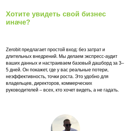
Все
услуги
Блог
Хотите увидеть свой бизнес
Контакты
иначе?
Zerobit Russia
Zerobit предлагает простой вход: без затрат и
длительных внедрений. Мы делаем экспресс-аудит
Заказать звонок
ваших данных и настраиваем базовый дашборд за 3–
5 дней. Он покажет, где у вас реальные потери,
Почта
неэффективность, точки роста. Это удобно для
sales@zerobit.kz
владельцев, директоров, коммерческих
руководителей – всех, кто хочет видеть, а не гадать.
Телефон
+7 707 489-28-18
Адрес
Товарищество с ограниченной
ответственностью "Zerobit (Зеробит)"
050023 Казахстан, Алматы,