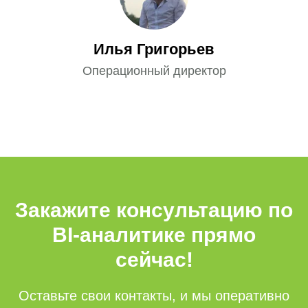
улица Алмалы Бак, д. 15
Реквизиты компании
Политика обработки персональных
Илья Григорьев
данных
© 2026 ТОО «Зеробит»
Операционный директор
Закажите консультацию по
BI-аналитике прямо
сейчас!
Оставьте свои контакты, и мы оперативно