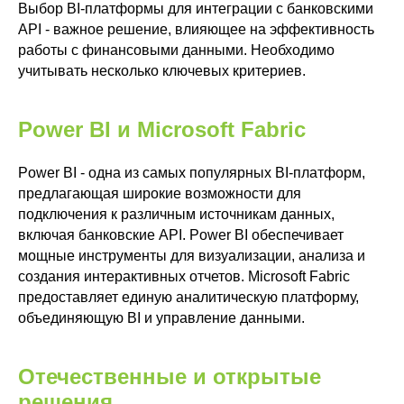
Выбор BI-платформы для интеграции с банковскими
Телефон
API - важное решение, влияющее на эффективность
+7 707 489-28-18
работы с финансовыми данными. Необходимо
учитывать несколько ключевых критериев.
Адрес
Товарищество с ограниченной
ответственностью "Zerobit (Зеробит)"
Power BI и Microsoft Fabric
050023 Казахстан, Алматы,
улица Алмалы Бак, д. 15
Реквизиты компании
Power BI - одна из самых популярных BI-платформ,
Политика обработки персональных
предлагающая широкие возможности для
данных
подключения к различным источникам данных,
© 2026 ТОО «Зеробит»
включая банковские API. Power BI обеспечивает
мощные инструменты для визуализации, анализа и
создания интерактивных отчетов. Microsoft Fabric
предоставляет единую аналитическую платформу,
объединяющую BI и управление данными.
Отечественные и открытые
решения