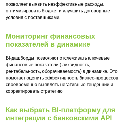
позволяет выявить неэффективные расходы,
Microsoft 365
оптимизировать бюджет и улучшить договорные
IT-обслуживание бизнеса
условия с поставщиками.
Бизнес
аналитика
Power BI
Мониторинг финансовых
Yandex DataLens
показателей в динамике
Все услуги
Блог
BI-дашборды позволяют отслеживать ключевые
Контакты
финансовые показатели ( ликвидность,
Zerobit
рентабельность, оборачиваемость) в динамике. Это
Russia
помогает оценить эффективность бизнес-процессов,
своевременно выявлять негативные тенденции и
корректировать стратегию.
Заказать звонок
Как выбрать BI-платформу для
интеграции с банковскими API
Почта
sales@zerobit.kz