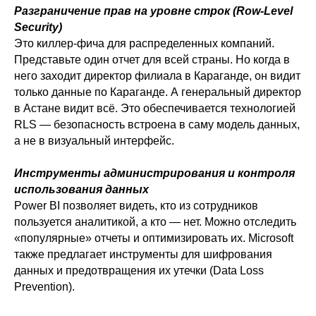
Разграничение прав на уровне строк (Row-Level
Security)
Это киллер-фича для распределенных компаний.
Представьте один отчет для всей страны. Но когда в
него заходит директор филиала в Караганде, он видит
только данные по Караганде. А генеральный директор
в Астане видит всё. Это обеспечивается технологией
RLS — безопасность встроена в саму модель данных,
Microsoft 365
а не в визуальный интерфейс.
IT-обслуживание бизнеса
Бизнес
Инструменты администрирования и контроля
аналитика
Power BI
использования данных
Power BI позволяет видеть, кто из сотрудников
Yandex DataLens
пользуется аналитикой, а кто — нет. Можно отследить
Все услуги
«популярные» отчеты и оптимизировать их. Microsoft
Блог
также предлагает инструменты для шифрования
Контакты
данных и предотвращения их утечки (Data Loss
Zerobit
Prevention).
Russia