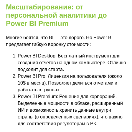
Масштабирование: от
персональной аналитики до
Заказать звонок
Power BI Premium
Почта
Многие боятся, что BI — это дорого. Но Power BI
sales@zerobit.kz
предлагает гибкую воронку стоимости:
Телефон
Power BI Desktop: Бесплатный инструмент для
+7 707 489-28-18
создания отчетов на одном компьютере. Отлично
подходит для старта.
Адрес
Power BI Pro: Лицензия на пользователя (около
Товарищество с ограниченной
10$ в месяц). Позволяет делиться отчетами и
ответственностью "Zerobit (Зеробит)"
050023 Казахстан, Алматы,
работать в группах.
улица Алмалы Бак, д. 15
Power BI Premium: Решение для корпораций.
Реквизиты компании
Выделенные мощности в облаке, расширенный
Политика обработки персональных
ИИ и возможность хранить данные внутри
данных
страны (в определенных сценариях), что важно
© 2026 ТОО «Зеробит»
для соответствия регуляторам в РК.