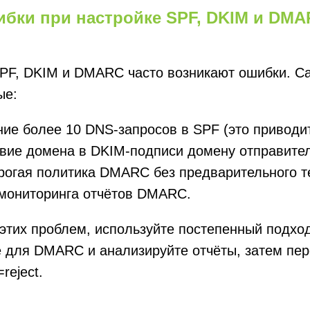
бки при настройке SPF, DKIM и DMAR
SPF, DKIM и DMARC часто возникают ошибки. С
ые:
ие более 10 DNS-запросов в SPF (это приводит 
вие домена в DKIM-подписи домену отправите
огая политика DMARC без предварительного т
 мониторинга отчётов DMARC.
этих проблем, используйте постепенный подход
 для DMARC и анализируйте отчёты, затем пер
reject.