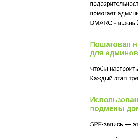
подозрительност
помогает админ
DMARC - важный
Пошаговая н
для админо
Чтобы настроит
Каждый этап тре
Использован
подмены до
SPF-запись — эт