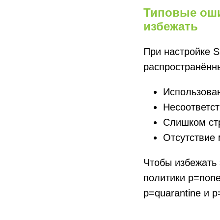
Типовые оши
избежать
При настройке 
распространённ
Использован
Несоответст
Слишком стр
Отсутствие
Чтобы избежать 
политики p=none
p=quarantine и p=