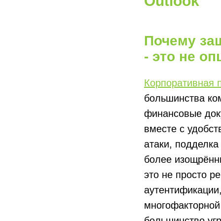
Outlook
Почему защ
- это не о
Корпоративная 
большинства ком
финансовые док
вместе с удобст
атаки, подделка
более изощрённы
это не просто р
аутентификации,
многофакторной 
большинство угр