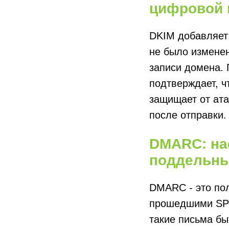
цифровой 
DKIM добавляет 
не было изменен
записи домена. 
подтверждает, ч
защищает от ат
после отправки.
DMARC: нас
поддельны
DMARC - это пол
прошедшими SPF
такие письма бы