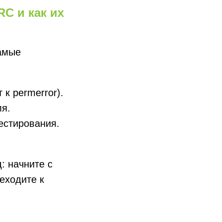
C и как их
амые
к permerror).
ля.
естирования.
: начните с
еходите к