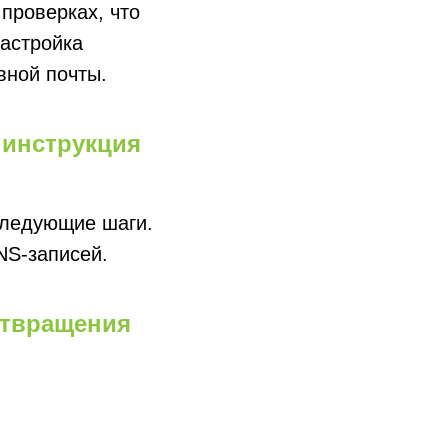
проверках, что
астройка
вной почты.
 инструкция
следующие шаги.
NS-записей.
отвращения