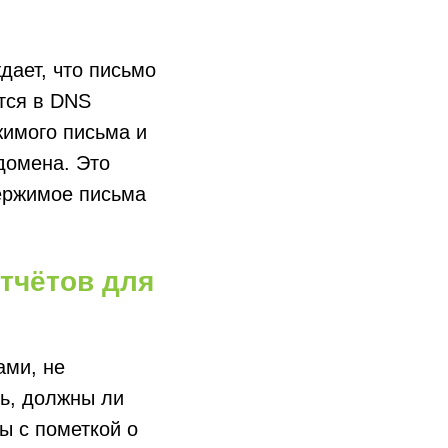
дает, что письмо
тся в DNS
жимого письма и
домена. Это
ержимое письма
тчётов для
ами, не
ь, должны ли
ы с пометкой о