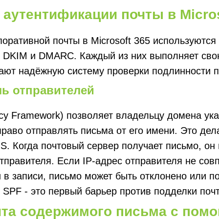
 аутентификации почты в Micros
оративной почты в Microsoft 365 используются
, DKIM и DMARC. Каждый из них выполняет сво
дают надёжную систему проверки подлинности п
ль отправителей
icy Framework) позволяет владельцу домена ука
раво отправлять письма от его имени. Это де
S. Когда почтовый сервер получает письмо, он
тправителя. Если IP-адрес отправителя не сов
в записи, письмо может быть отклонено или п
 SPF - это первый барьер против подделки поч
ита содержимого письма с пом