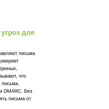
 угроз для
равляют письма
доверяет
данных,
зывают, что
 письма.
 и DMARC. Без
ять письма от