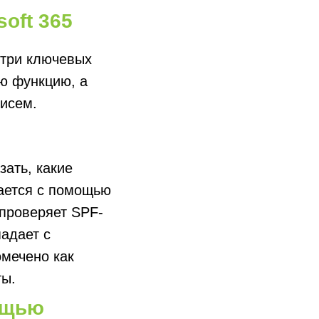
oft 365
 три ключевых
ю функцию, а
исем.
зать, какие
лается с помощью
 проверяет SPF-
падает с
омечено как
ты.
ощью