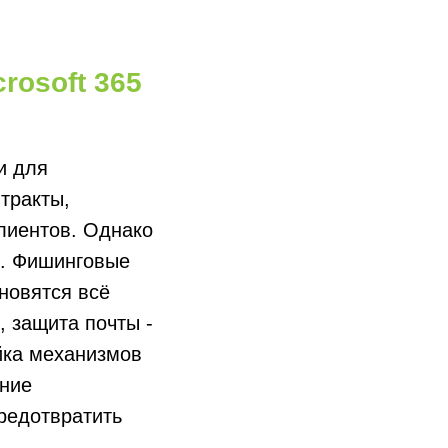
rosoft 365
и для
тракты,
лиентов. Однако
и. Фишинговые
новятся всё
, защита почты -
йка механизмов
ение
редотвратить