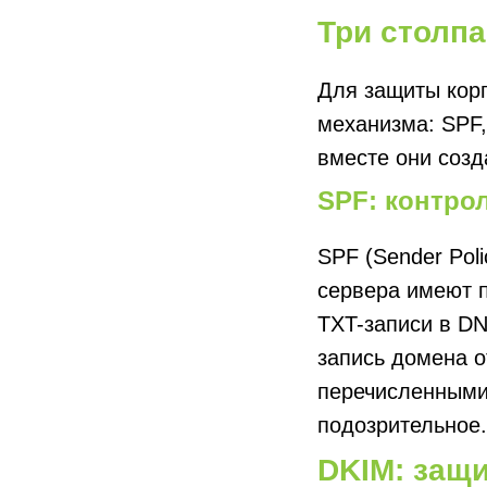
Три столпа
Для защиты корп
механизма: SPF
вместе они соз
SPF: контро
SPF (Sender Pol
сервера имеют п
TXT-записи в DN
запись домена о
перечисленными 
подозрительное.
DKIM: защ