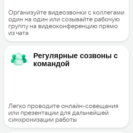
Полный контроль над данными
внутри компании
Устойчивость архитектуры и
постоянный доступ к данным
Синхронизация с Active
Directory и другими системами
учёта
Высокая производительность и
масштабируемость
Поддержка SSO и
двухфакторной
аутентификации
Попробовать демо