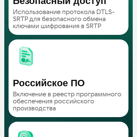
аналитика
Power BI
Yandex DataLens
Все услуги
Блог
Контакты
Zerobit
Russia
Заказать звонок
Почта
sales@zerobit.kz
Телефон
+7 707 489-28-18