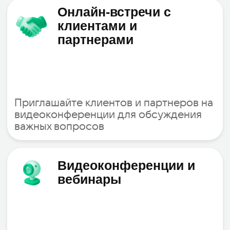
Кроссплатформенность
сервиса
Подключайтесь к видеозвонкам с
ПК, смартфонов и планшетов
через мобильное и десктоп-
приложение VK Teams либо
используйте удобный
браузерный интерфейс
Подать заявку