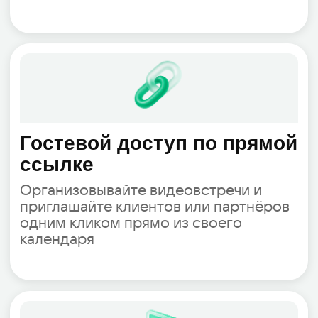
Демо экрана и чат в
видеозвонке
Используйте систему видеосвязи,
чтобы делиться экраном с
участниками встречи, проводить
презентации и общаться в чате
конференции
Записи встреч
Сохраняйте видеозаписи
конференций для личного
пользования и сотрудников вашей
команды. Получите удобную ссылку на
сохранённый звонок прямо через чат-
бот приложения VK Teams