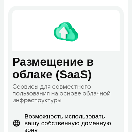
Чёткое изображение
FullHD обеспечивает высокое
разрешение и отличное качество
видеоизображения
Надёжное хранение
Защита данных с помощью
протокола TLS