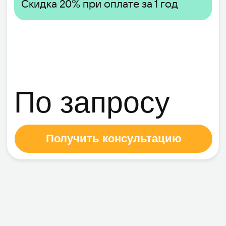
развертывания
сервисов
Размещение в
облаке (SaaS)
Сервисы для совместного
пользования на основе облачной
инфраструктуры
Возможность использовать
вашу собственную доменную
зону
Миграция без простоев
Соблюдение требований