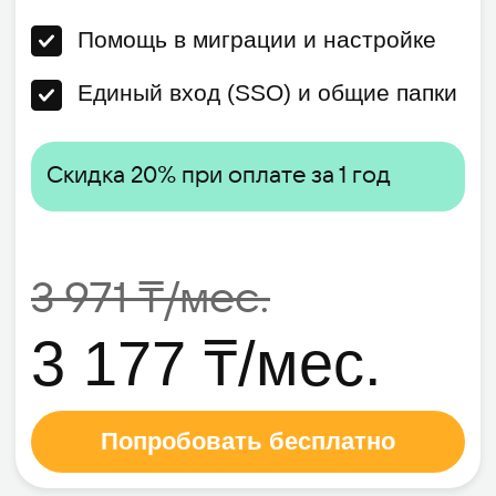
Организуйте видеозвонки с коллегами
один на один или созывайте рабочую
группу на видеоконференцию прямо
из чата
Регулярные созвоны с
командой
Легко проводите онлайн-совещания
или презентации для дальнейшей
синхронизации работы
Онлайн-встречи с
клиентами и
партнерами