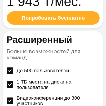
Получить консультацию
Созванивайтесь,
проводите онлайн
встречи и
вебинары
Личные и групповые
звонки