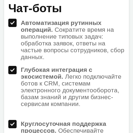
операционную эффективность.
Мини-приложения
Цифровизация внутренних
процессов.
Оптимизируйте
кадровые, административные и
операционные процедуры за счет
создания специализированных
интерфейсов
Консолидация рабочих
инструментов.
Размещайте
WebView-приложения для работы
с внутренними корпоративными
системами (1С, BI-аналитика) в
едином интерфейсе VK Teams.