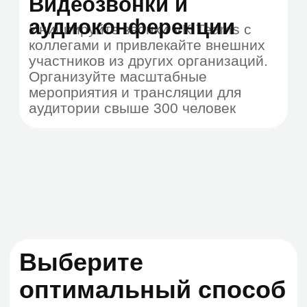
масштабируемость
Поддержка SSO и
двухфакторной
аутентификации
Попробовать демо
Обеспечьте
надежную защиту
информации
01.