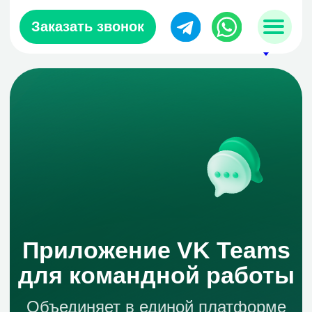
Заказать звонок
sales@zerobit.kz
+7 707 489-28-18
Приложение VK Teams
для командной работы
Объединяет в единой платформе
мессенджер, видеозвонки,
электронную почту, календарь,
управление задачами и чат-ботов
Получить демо