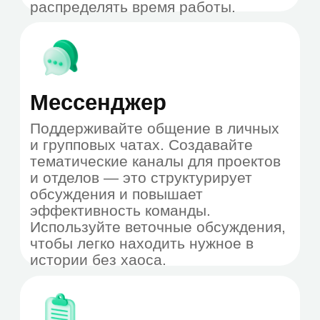
Размещение в
облаке (SaaS)
Сервисы для совместного
пользования на основе облачной
инфраструктуры
Возможность использовать
вашу собственную доменную
зону
Миграция без простоев
Соблюдение требований
законодательства РФ №152-ФЗ
Доступные и понятные
тарифные планы
Инструменты безопасности:
защита от вирусов и спама
Подключиться в облаке