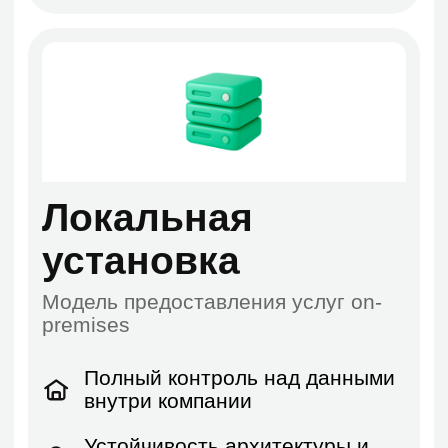
приложение VK Teams либо
используйте удобный браузерный
интерфейс
Подать заявку
Ответы на часто
задаваемые вопросы