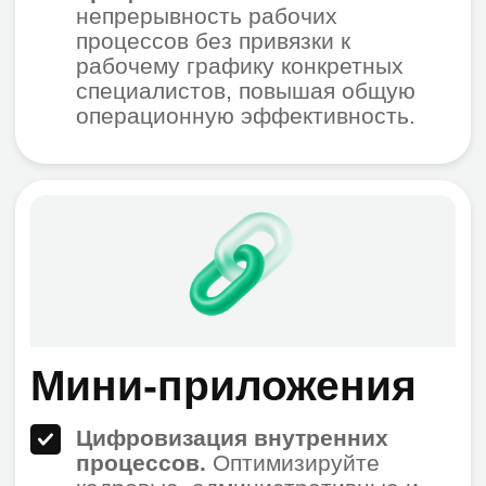
Быстрая разработка и
внедрение.
Создавайте
функциональные инструменты на
знакомых технологиях (HTML5,
JavaScript) и внедряйте их в
рабочие процессы команды за
считанные дни.
Единая платформа
для работы
сотрудников
Корпоративная почта