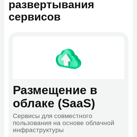
TLS-шифрование
Все передаваемые данные
защищены современными
криптографическими протоколами.
Это касается сообщений, почты,
файлов.
02.
Интеграция с DLP
Предотвращает утечки данных
через облака, мобильные
устройства и другие каналы.
Администратор задаёт политики
безопасности под требования
компании.
03.