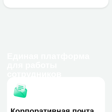
Календарь
Планируйте рабочие встречи в
интегрированном календаре.
Делитесь расписанием с коллегами
и отправляйте приглашения на
события. Календарь помогает
избежать накладок и эффективно
распределять время работы.
Мессенджер
Поддерживайте общение в личных
и групповых чатах. Создавайте
тематические каналы для проектов
и отделов — это структурирует
обсуждения и повышает
эффективность команды.
Используйте веточные обсуждения,
чтобы легко находить нужное в