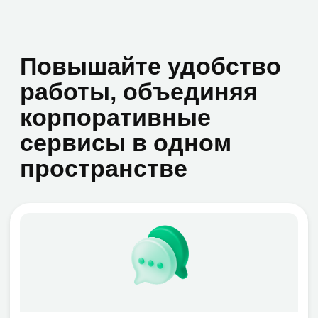
Чат-боты
Автоматизация рутинных
операций.
Сократите время на
выполнение типовых задач:
обработка заявок, ответы на
частые вопросы сотрудников, сбор
данных.
Глубокая интеграция с
экосистемой.
Легко подключайте
ботов к CRM, системам
электронного документооборота,
базам знаний и другим бизнес-
сервисам компании.
Круглосуточная поддержка
процессов.
Обеспечивайте
непрерывность рабочих
процессов без привязки к
рабочему графику конкретных
специалистов, повышая общую