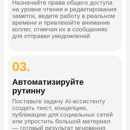
Больше возможностей для команд
До 500 пользователей
1 ТБ места на диске на
пользователя
Видеоконференции до 300
участников
Помощь в миграции и настройке
Единый вход (SSO) и общие папки
Скидка 20% при оплате за 1 год
3 971 ₸/мес.
3 177 ₸/мес.