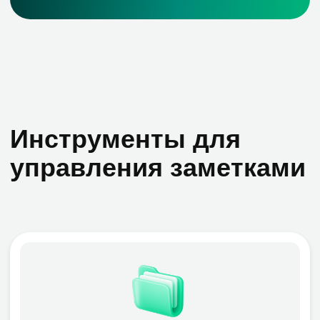
Создание чёткой структуры
достигается использованием
чекбоксов, нумерованных и
маркированных списков. Это упрощает
восприятие и организацию длинных
записей
Синхронизация сервисов
Интеграция различных инструментов:
сохраняйте важную почту прямо в
заметки или формируйте записи на
основании запланированных
мероприятий в календаре