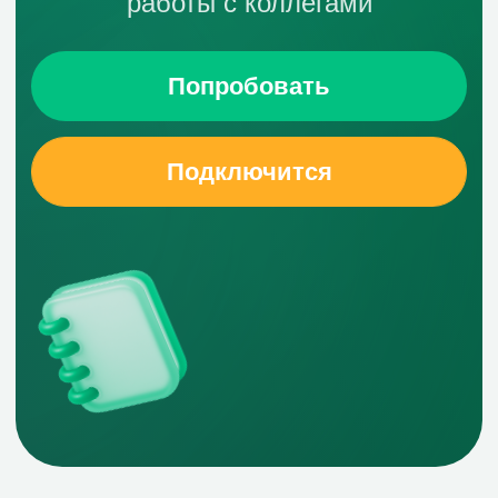
Переезд из Notion
Экспортируйте заметки из Notion в
формате ZIP-архива, чтобы
перенести и сохранить важную
документацию.
Руководство по миграции