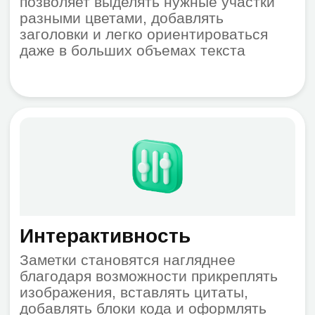
верхней части списка. Повышайте
эффективность, используя готовые
шаблоны
02.
Делитесь доступом с
коллегами
Назначайте права общего доступа
на уровне чтения и редактирования
заметок, ведите работу в реальном
времени и привлекайте внимание
коллег, отмечая их в сообщениях
для отправки уведомлений
03.
Автоматизируйте
рутинну
Поставьте задачу AI-ассистенту