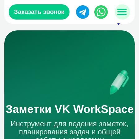
Заказать звонок
sales@zerobit.kz
+7 707 489-28-18
Заметки VK WorkSpace
Инструмент для ведения заметок,
планирования задач и общей
работы с коллегами
Попробовать
Подключится