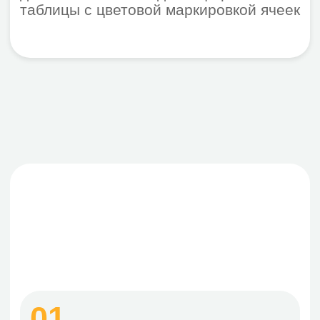
создать текст, концепцию,
публикацию для социальных сетей
или упростить большой материал
— готовый результат мгновенно
сохраняется в онлайн-заметках
простым нажатием кнопки
Тарифы VK Workspace
Закажите тестовые лицензии и
закрепите скидку
Базовый
Все продукты на одной платформе
До 300 пользователей