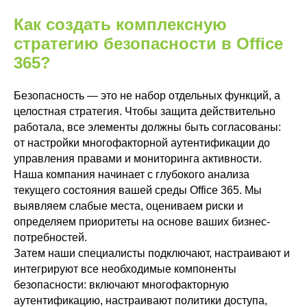
IT-обслуживание бизнеса
Бизнес
Как создать комплексную
аналитика
стратегию безопасности в Office
Power BI
365?
Yandex DataLens
Все услуги
Безопасность — это не набор отдельных функций, а
Блог
целостная стратегия. Чтобы защита действительно
Контакты
работала, все элементы должны быть согласованы:
Zerobit
Russia
от настройки многофакторной аутентификации до
управления правами и мониторинга активности.
Наша компания начинает с глубокого анализа
текущего состояния вашей среды Office 365. Мы
выявляем слабые места, оцениваем риски и
Заказать звонок
определяем приоритеты на основе ваших бизнес-
потребностей.
Почта
Затем наши специалисты подключают, настраивают и
sales@zerobit.kz
интегрируют все необходимые компоненты
безопасности: включают многофакторную
Телефон
+7 707 489-28-18
аутентификацию, настраивают политики доступа,