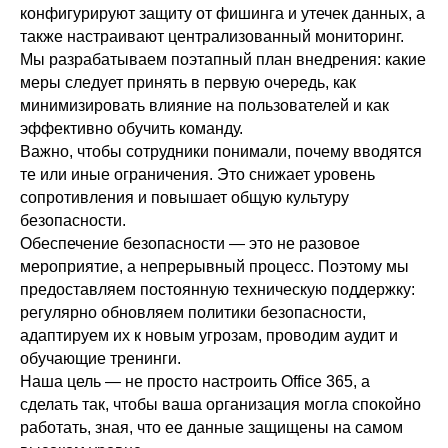
конфигурируют защиту от фишинга и утечек данных, а
также настраивают централизованный мониторинг.
Адрес
Мы разрабатываем поэтапный план внедрения: какие
Товарищество с ограниченной
ответственностью "Zerobit (Зеробит)"
меры следует принять в первую очередь, как
050023 Казахстан, Алматы,
минимизировать влияние на пользователей и как
улица Алмалы Бак, д. 15
эффективно обучить команду.
Реквизиты компании
Важно, чтобы сотрудники понимали, почему вводятся
Политика обработки персональных
те или иные ограничения. Это снижает уровень
данных
сопротивления и повышает общую культуру
© 2026 ТОО «Зеробит»
безопасности.
Обеспечение безопасности — это не разовое
мероприятие, а непрерывный процесс. Поэтому мы
предоставляем постоянную техническую поддержку:
регулярно обновляем политики безопасности,
адаптируем их к новым угрозам, проводим аудит и
обучающие тренинги.
Наша цель — не просто настроить Office 365, а
сделать так, чтобы ваша организация могла спокойно
работать, зная, что ее данные защищены на самом